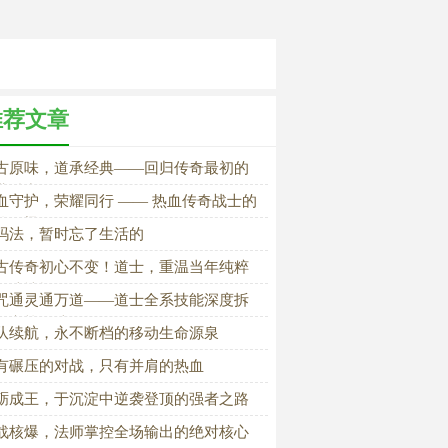
推荐文章
古原味，道承经典——回归传奇最初的
业魅力
血守护，荣耀同行 —— 热血传奇战士的
队脊梁
玛法，暂时忘了生活的
古传奇初心不变！道士，重温当年纯粹
玛法情怀
咒通灵通万道——道士全系技能深度拆
与实战用法
队续航，永不断档的移动生命源泉
有碾压的对战，只有并肩的热血
砺成王，于沉淀中逆袭登顶的强者之路
战核爆，法师掌控全场输出的绝对核心