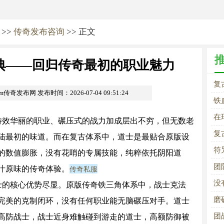
>>
传奇发布咨询
>> 正文
典——回归传奇最初的职业魅力
复
com传奇发布网
发布时间：2026-07-04 09:51:24
职
铁
团
在
效华丽的职业、碾压式的战力加成层出不穷，但无数老
复
陆最初的味道。而在复古体系中，道士是最贴合原版设
的
符
的数值膨胀，没有花哨的专属技能，纯粹依托阴阳道
解
团
传奇私服
汁原味的传奇体验。
没
的核心优势尽显。原版传奇铁三角体系中，战士克法
磨
完美的克制闭环，没有任何职业能无脑碾压对手。道士
团
高防战士，战士近身难触碰到游走的道士，高额防御被