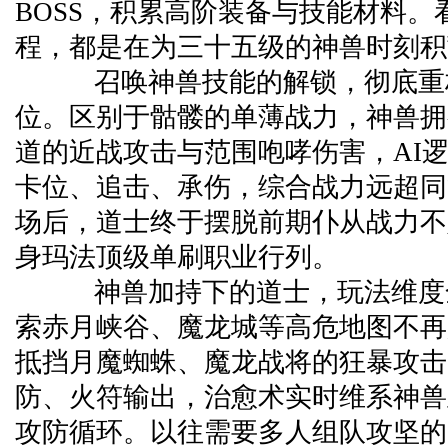
BOSS，积累高阶装备与技能材料。
程，都是在为三十五级的神兽时刻积
召唤神兽技能的解锁，彻底重
位。区别于骷髅的单薄战力，神兽拥
道的近战攻击与范围咆哮伤害，AI
卡位、追击、承伤，综合战力远超同
场后，道士终于摆脱前期仆从战力不
身玛法顶级单刷职业行列。
神兽加持下的道士，玩法维度
索赤月峡谷、魔龙城等高危地图不再
抵挡月魔蜘蛛、魔龙战将的狂暴攻击
防、火符输出，治愈术实时维系神兽
攻防循环。以往需要多人组队攻坚的高