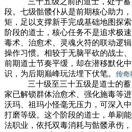
三十五级之前的道士，处于蓄
段。七级骷髅仆从是前期核心助力，
矩，足以支撑新手完成基础地图探索
阶段的道士，核心任务不是追求极速
毒术、治愈术、灵魂火符的联动逻辑
操作习惯。相较于无脑平砍的战士、
前期道士节奏平缓，却在潜移默化中
传奇
识，为后期巅峰玩法埋下伏笔。
三十级至三十五级是道士的蓄
家已解锁群体治愈术、强化施毒等进
沃玛、祖玛小怪毫无压力，可深入中
打磨等级。这个阶段的道士，单刷能
法职业，依托双毒消耗与骷髅承伤，